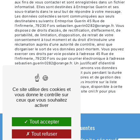
aux fins de vous contacter et sont enregistrées dans un fichier
informatisé. Elles sont destinées à Entreprise Guerin et ses
sous-traitants dans le seul but de répondre à votre message.
Les données collectées seront communiquées aux seuls
destinataires suivants: Entreprise Guerin 45 Rue de
l'Infirmerie, 79230 Fors sebastien.guerin0282@orange.fr. Vous
disposez de droits d’accès, de rectification, d’effacement, de
portabilité, de limitation, d’opposition, de retrait de votre
consentement à tout moment et du droit d’introduire une
réclamation auprès d’une autorité de contrôle, ainsi que
d’organiser le sort de vos données post-mortem. Vous pouvez
exercer ces droits par voie postale à l'adresse 45 Rue de
l'Infirmerie, 79230 Fors ou par courrier électronique à l'adresse
sebastien.guerin0282@orange.fr. Un justificatif d'identité
pourra vous être demandé. Nous conservons vos données
pendant la période de prise de contact puis pendant la durée
de prescription légale aux fins probatoires et de gestion des
contentieux. Vous avez le droit de vous inscrire sur la liste
d'opposition au démarchage téléphonique, disponible à cette
Ce site utilise des cookies et
adresse:
Bloctel.gouv.fr
. Consultez le site cnil.fr pour plus
vous donne le contrôle sur
d’informations sur vos droits.
ceux que vous souhaitez
activer
Tout accepter
Recherches fréquentes
Tout refuser