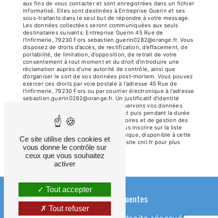
aux fins de vous contacter et sont enregistrées dans un fichier
informatisé. Elles sont destinées à Entreprise Guerin et ses
sous-traitants dans le seul but de répondre à votre message.
Les données collectées seront communiquées aux seuls
destinataires suivants: Entreprise Guerin 45 Rue de
l'Infirmerie, 79230 Fors sebastien.guerin0282@orange.fr. Vous
disposez de droits d’accès, de rectification, d’effacement, de
portabilité, de limitation, d’opposition, de retrait de votre
consentement à tout moment et du droit d’introduire une
réclamation auprès d’une autorité de contrôle, ainsi que
d’organiser le sort de vos données post-mortem. Vous pouvez
exercer ces droits par voie postale à l'adresse 45 Rue de
l'Infirmerie, 79230 Fors ou par courrier électronique à l'adresse
sebastien.guerin0282@orange.fr. Un justificatif d'identité
pourra vous être demandé. Nous conservons vos données
pendant la période de prise de contact puis pendant la durée
de prescription légale aux fins probatoires et de gestion des
contentieux. Vous avez le droit de vous inscrire sur la liste
d'opposition au démarchage téléphonique, disponible à cette
Ce site utilise des cookies et
adresse:
Bloctel.gouv.fr
. Consultez le site cnil.fr pour plus
vous donne le contrôle sur
d’informations sur vos droits.
ceux que vous souhaitez
activer
Tout accepter
Recherches fréquentes
Tout refuser