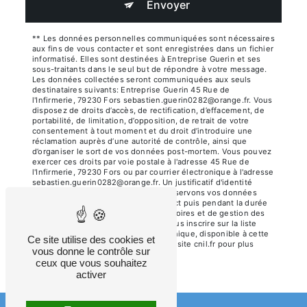
Envoyer
** Les données personnelles communiquées sont nécessaires
aux fins de vous contacter et sont enregistrées dans un fichier
informatisé. Elles sont destinées à Entreprise Guerin et ses
sous-traitants dans le seul but de répondre à votre message.
Les données collectées seront communiquées aux seuls
destinataires suivants: Entreprise Guerin 45 Rue de
l'Infirmerie, 79230 Fors sebastien.guerin0282@orange.fr. Vous
disposez de droits d’accès, de rectification, d’effacement, de
portabilité, de limitation, d’opposition, de retrait de votre
consentement à tout moment et du droit d’introduire une
réclamation auprès d’une autorité de contrôle, ainsi que
d’organiser le sort de vos données post-mortem. Vous pouvez
exercer ces droits par voie postale à l'adresse 45 Rue de
l'Infirmerie, 79230 Fors ou par courrier électronique à l'adresse
sebastien.guerin0282@orange.fr. Un justificatif d'identité
pourra vous être demandé. Nous conservons vos données
pendant la période de prise de contact puis pendant la durée
de prescription légale aux fins probatoires et de gestion des
contentieux. Vous avez le droit de vous inscrire sur la liste
d'opposition au démarchage téléphonique, disponible à cette
Ce site utilise des cookies et
adresse:
Bloctel.gouv.fr
. Consultez le site cnil.fr pour plus
vous donne le contrôle sur
d’informations sur vos droits.
ceux que vous souhaitez
activer